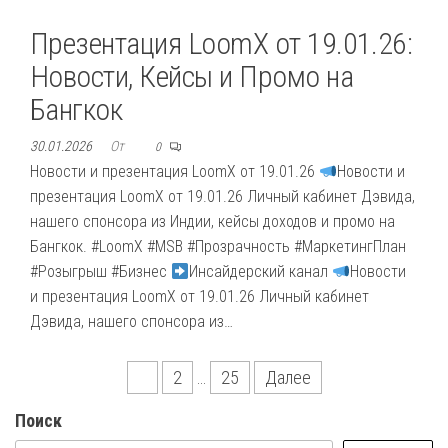
Презентация LoomX от 19.01.26:
Новости, Кейсы и Промо на
Бангкок
30.01.2026
От
0
Новости и презентация LoomX от 19.01.26
Новости и
презентация LoomX от 19.01.26 Личный кабинет Дэвида,
нашего спонсора из Индии, кейсы доходов и промо на
Бангкок. #LoomX #MSB #Прозрачность #МаркетингПлан
#Розыгрыш #Бизнес
Инсайдерский канал
Новости
и презентация LoomX от 19.01.26 Личный кабинет
Дэвида, нашего спонсора из…
Пагинация
1
2
…
25
Далее
записей
Поиск