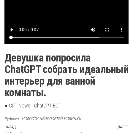
Девушка попросила
ChatGPT собрать идеальный
интерьер для ванной
комнаты.
● GPT News | ChatGPT BOT
Рубрика
НОВОСТИ НЕЙРОСЕТЕЙ НОВИНКИ
Навигация
Предыдущая
НАЗАД
ДАЛЕЕ
С