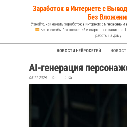
Перейти
Заработок в Интернете с Вывод
к
Без Вложени
содержимому
Узнайте, как начать заработок в интернете с мгновенным 
Все способы без вложений и стартового капитала. 
работы на дому.
НОВОСТИ НЕЙРОСЕТЕЙ
НОВОСТ
AI-генерация персонаже
05.11.2025
От
0