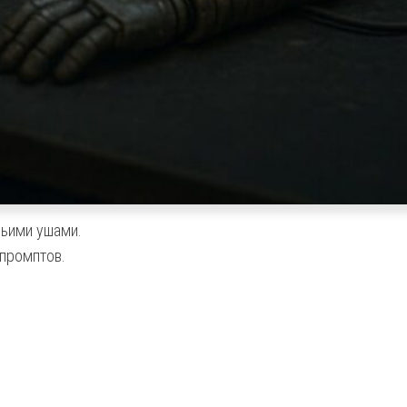
чьими ушами.
 промптов.