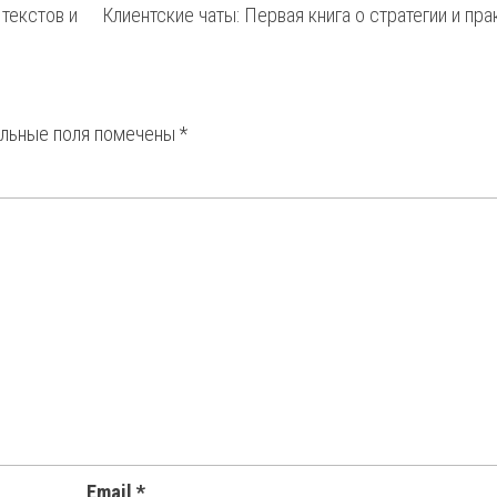
 текстов и
Клиентские чаты: Первая книга о стратегии и пра
ельные поля помечены
*
Email
*