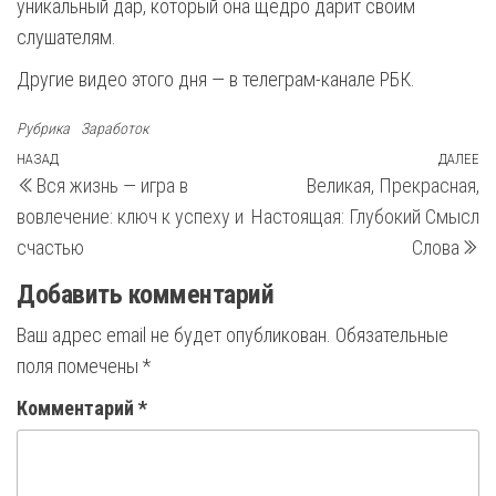
уникальный дар, который она щедро дарит своим
слушателям.
Другие видео этого дня — в телеграм-канале РБК.
Рубрика
Заработок
Навигация
Предыдущая
НАЗАД
ДАЛЕЕ
С
Вся жизнь — игра в
Великая, Прекрасная,
запись
з
по
вовлечение: ключ к успеху и
Настоящая: Глубокий Смысл
записям
счастью
Слова
Добавить комментарий
Ваш адрес email не будет опубликован.
Обязательные
поля помечены
*
Комментарий
*