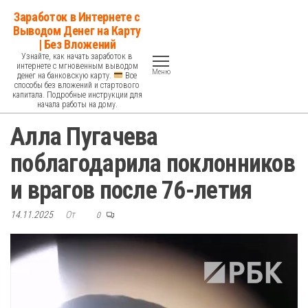
Перейти
Заработок в Интернете с
к
Выводом Денег на Карту
| Без Вложений
содержимому
Узнайте, как начать заработок в
интернете с мгновенным выводом
Меню
денег на банковскую карту.
Все
способы без вложений и стартового
капитала. Подробные инструкции для
начала работы на дому.
Алла Пугачева
поблагодарила поклонников
и врагов после 76-летия
14.11.2025
От
0