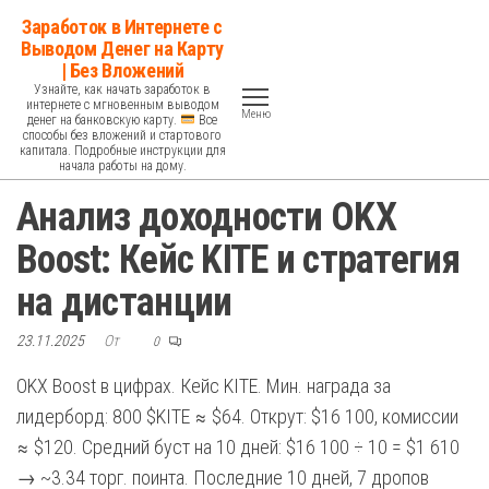
Перейти
Заработок в Интернете с
к
Выводом Денег на Карту
| Без Вложений
содержимому
Узнайте, как начать заработок в
интернете с мгновенным выводом
Меню
денег на банковскую карту.
Все
способы без вложений и стартового
капитала. Подробные инструкции для
начала работы на дому.
Анализ доходности OKX
Boost: Кейс KITE и стратегия
на дистанции
23.11.2025
От
0
OKX Boost в цифрах. Кейс KITE. Мин. награда за
лидерборд: 800 $KITE ≈ $64. Открут: $16 100, комиссии
≈ $120. Средний буст на 10 дней: $16 100 ÷ 10 = $1 610
→ ~3.34 торг. поинта. Последние 10 дней, 7 дропов