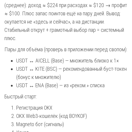
(среднее): доход ≈ $224 при расходах ≈ $120 → профит
≈ $100. Плюс запас поинтов ещё на пару дней. Вывод:
окупается не «здесь и сейчас», а на дистанции.
Стабильный открут + грамотный выбор пар = системный
плюс.
Пары для объёма (проверь в приложении перед свопом):
USDT ↔ AICELL (Base) — множитель близко к 1×
USDT ↔ KITE (BSC) — рекомендованный буст-токен
(бонус к множителю)
USDT ↔ ENA (Base) — из «реком.» списка
Быстрый старт:
Регистрация OKX
OKX Web3-кошелёк (код BOYKOF)
Magneto бот (сигналы)