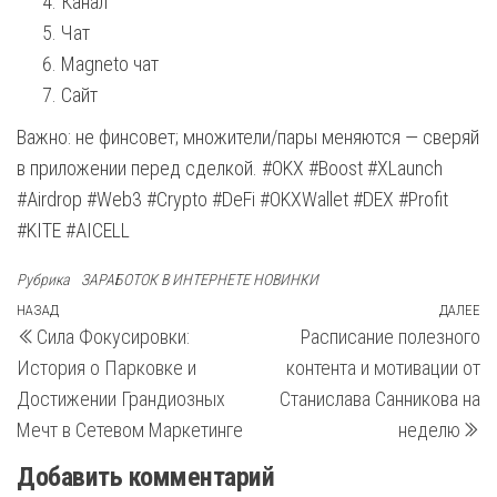
Канал
Чат
Magneto чат
Сайт
Важно: не финсовет; множители/пары меняются — сверяй
в приложении перед сделкой. #OKX #Boost #XLaunch
#Airdrop #Web3 #Crypto #DeFi #OKXWallet #DEX #Profit
#KITE #AICELL
Рубрика
ЗАРАБОТОК В ИНТЕРНЕТЕ НОВИНКИ
Навигация
Предыдущая
НАЗАД
ДАЛЕЕ
С
Сила Фокусировки:
Расписание полезного
запись
з
по
История о Парковке и
контента и мотивации от
записям
Достижении Грандиозных
Станислава Санникова на
Мечт в Сетевом Маркетинге
неделю
Добавить комментарий