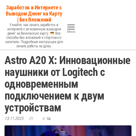
Перейти
Заработок в Интернете с
к
Выводом Денег на Карту
| Без Вложений
содержимому
Узнайте, как начать заработок в
интернете с мгновенным выводом
Меню
денег на банковскую карту.
Все
способы без вложений и стартового
капитала. Подробные инструкции для
начала работы на дому.
Astro A20 X: Инновационные
наушники от Logitech с
одновременным
подключением к двум
устройствам
13.11.2025
От
0