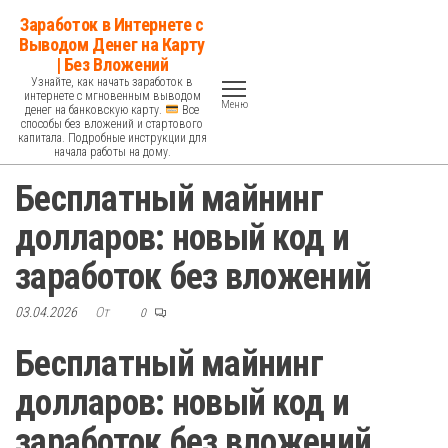
Перейти
Заработок в Интернете с
к
Выводом Денег на Карту
| Без Вложений
содержимому
Узнайте, как начать заработок в
интернете с мгновенным выводом
Меню
денег на банковскую карту.
Все
способы без вложений и стартового
капитала. Подробные инструкции для
начала работы на дому.
Бесплатный майнинг
долларов: новый код и
заработок без вложений
03.04.2026
От
0
Бесплатный майнинг
долларов: новый код и
заработок без вложений