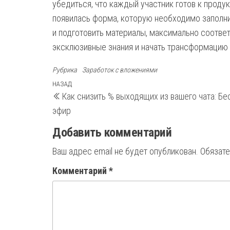
убедиться, что каждый участник готов к проду
появилась форма, которую необходимо заполни
и подготовить материалы, максимально соотве
эксклюзивные знания и начать трансформацию 
Рубрика
Заработок с вложениями
Навигация
Предыдущая
НАЗАД
Как снизить % выходящих из вашего чата: Бе
запись
по
эфир
записям
Добавить комментарий
Ваш адрес email не будет опубликован.
Обязат
Комментарий
*