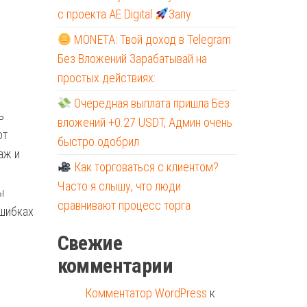
с проекта AE Digital
Запу
MONETA: Твой доход в Telegram
Без Вложений Зарабатывай на
простых действиях:
Очередная выплата пришла Без
ь
вложений +0.27 USDT, Админ очень
от
быстро одобрил
аж и
Как торговаться с клиентом?
Часто я слышу, что люди
ы
сравнивают процесс торга
ошибках
Свежие
комментарии
Комментатор WordPress
к