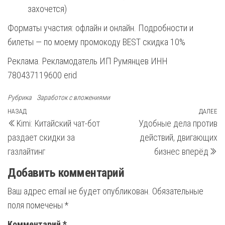
захочется)
Форматы участия: офлайн и онлайн. Подробности и
билеты — по моему промокоду BEST скидка 10%
Реклама. Рекламодатель ИП Румянцев ИНН
780437119600 erid
Рубрика
Заработок с вложениями
Навигация
Предыдущая
НАЗАД
ДАЛЕЕ
С
Kimi: Китайский чат-бот
Удобные дела против
запись
з
по
раздает скидки за
действий, двигающих
записям
газлайтинг
бизнес вперёд
Добавить комментарий
Ваш адрес email не будет опубликован.
Обязательные
поля помечены
*
Комментарий
*