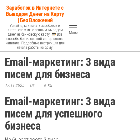
Перейти
Заработок в Интернете с
к
Выводом Денег на Карту
| Без Вложений
содержимому
Узнайте, как начать заработок в
интернете с мгновенным выводом
Меню
денег на банковскую карту.
Все
способы без вложений и стартового
капитала. Подробные инструкции для
начала работы на дому.
Email-маркетинг: 3 вида
писем для бизнеса
17.11.2025
От
0
Email-маркетинг: 3 вида
писем для успешного
бизнеса
Из бывает всего 3 вида.