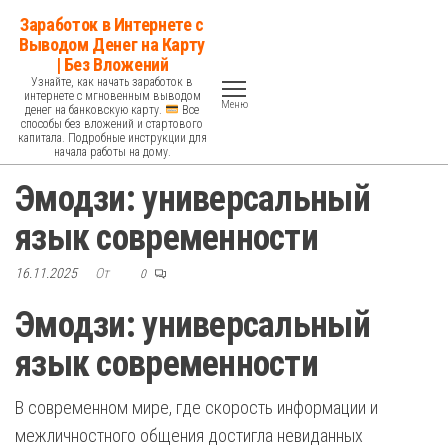
Перейти
Заработок в Интернете с
к
Выводом Денег на Карту
| Без Вложений
содержимому
Узнайте, как начать заработок в
интернете с мгновенным выводом
Меню
денег на банковскую карту.
Все
способы без вложений и стартового
капитала. Подробные инструкции для
начала работы на дому.
Эмодзи: универсальный
язык современности
16.11.2025
От
0
Эмодзи: универсальный
язык современности
В современном мире, где скорость информации и
межличностного общения достигла невиданных