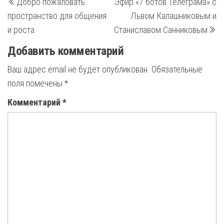
Добро пожаловать:
Эфир «7 ботов Телеграма» с
запись
з
по
пространство для общения
Львом Калашниковым и
записям
и роста
Станиславом Санниковым
Добавить комментарий
Ваш адрес email не будет опубликован.
Обязательные
поля помечены
*
Комментарий
*