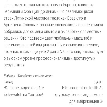
впечатляет: от развитых экономик Европы, таких как
Германия и Франция, до динамично развивающихся
стран Латинской Америки, таких как Бразилия и
Аргентина. Топовые, топовые специалисты со всего мира
собрались для обмена опытом и выработки совместных
решений. Это подтверждает глобальный масштаб и
значимость нашей инициативы. Ну и самое интересное,
что у нас в команде уже 2 ранга V4 , что свидетельствует
о высоком уровне профессионализма и достигнутых
результатах.
Рубрика
Заработок с вложениями
Навигация
Предыдущая
НАЗАД
ДАЛЕЕ
С
Новое видео о сайте
ИИ-врач Lotus Health AI:
запись
з
по
luckywatch на YouTube!
круглосуточная медпомощь
записям
для американцев