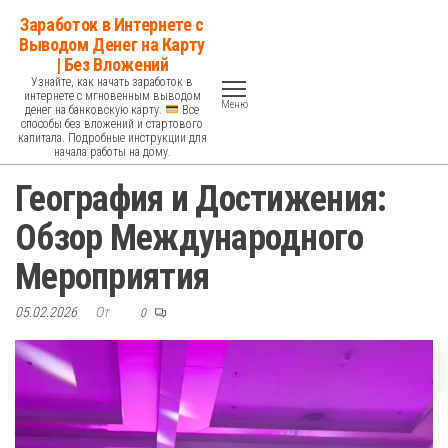
Перейти
Заработок в Интернете с
к
Выводом Денег на Карту
| Без Вложений
содержимому
Узнайте, как начать заработок в
интернете с мгновенным выводом
Меню
денег на банковскую карту.
Все
способы без вложений и стартового
капитала. Подробные инструкции для
начала работы на дому.
География и Достижения:
Обзор Международного
Мероприятия
05.02.2026
От
0