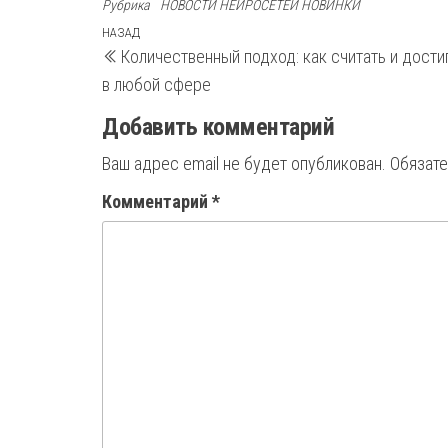
Рубрика
НОВОСТИ НЕЙРОСЕТЕЙ НОВИНКИ
Навигация
Предыдущая
НАЗАД
Количественный подход: как считать и дости
запись
по
в любой сфере
записям
Добавить комментарий
Ваш адрес email не будет опубликован.
Обязат
Комментарий
*