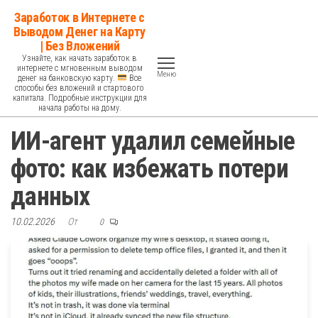
Перейти
Заработок в Интернете с
к
Выводом Денег на Карту
| Без Вложений
содержимому
Узнайте, как начать заработок в
интернете с мгновенным выводом
Меню
денег на банковскую карту.
Все
способы без вложений и стартового
капитала. Подробные инструкции для
начала работы на дому.
ИИ-агент удалил семейные
фото: как избежать потери
данных
10.02.2026
От
0