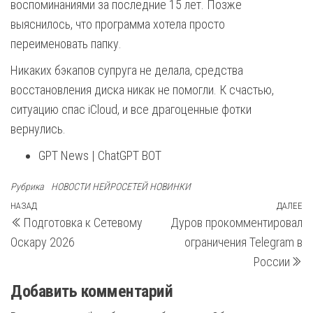
воспоминаниями за последние 15 лет. Позже
выяснилось, что программа хотела просто
переименовать папку.
Никаких бэкапов супруга не делала, средства
восстановления диска никак не помогли. К счастью,
ситуацию спас iCloud, и все драгоценные фотки
вернулись.
GPT News | ChatGPT BOT
Рубрика
НОВОСТИ НЕЙРОСЕТЕЙ НОВИНКИ
Навигация
Предыдущая
НАЗАД
ДАЛЕЕ
С
Подготовка к Сетевому
Дуров прокомментировал
запись
з
по
Оскару 2026
ограничения Telegram в
записям
России
Добавить комментарий