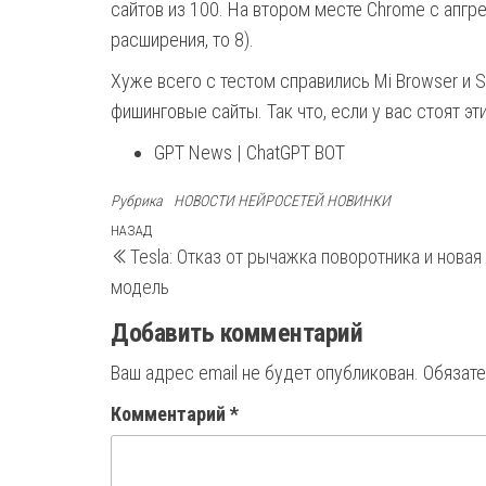
сайтов из 100. На втором месте Chrome с апгр
расширения, то 8).
Хуже всего с тестом справились Mi Browser и 
фишинговые сайты. Так что, если у вас стоят э
GPT News | ChatGPT BOT
Рубрика
НОВОСТИ НЕЙРОСЕТЕЙ НОВИНКИ
Навигация
Предыдущая
НАЗАД
Tesla: Отказ от рычажка поворотника и новая
запись
по
модель
записям
Добавить комментарий
Ваш адрес email не будет опубликован.
Обязат
Комментарий
*