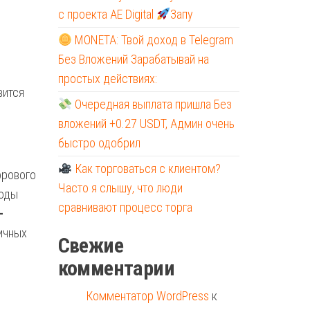
с проекта AE Digital
Запу
MONETA: Твой доход в Telegram
Без Вложений Зарабатывай на
простых действиях:
вится
Очередная выплата пришла Без
вложений +0.27 USDT, Админ очень
быстро одобрил
Как торговаться с клиентом?
фрового
Часто я слышу, что люди
тоды
сравнивают процесс торга
-
ичных
Свежие
комментарии
Комментатор WordPress
к