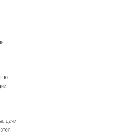
ня
 по
ций.
 выдачи
уются