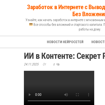
Перейти
Заработок в Интернете с Вывод
к
Без Вложени
содержимому
Узнайте, как начать заработок в интернете с мгновенным 
Все способы без вложений и стартового капитала. 
работы на дому.
НОВОСТИ НЕЙРОСЕТЕЙ
НОВОСТ
ИИ в Контенте: Секрет
24.11.2025
От
0