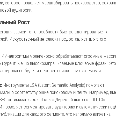
ии, которое позволяет масштабировать производство, сохран
левой аудитории.
альный Рост
сегодня зависит от способности быстро адаптироваться к
ей. Искусственный интеллект предоставляет для этого
:
ИИ-алгоритмы молниеносно обрабатывают огромные масси
конкурентные, но высокозапрашиваемые ключевые фразы. Это
арантированно будет интересен поисковым системам и
:
Инструменты LSA (Latent Semantic Analysis) помогают
симально соответствующие поисковому интенту. Например, вм
EO-оптимизация для Яндекс.Директ: 5 шагов к ТОП-10».
 позволяет сегментировать аудиторию и автоматически под
убликации для каждого сегмента, что напрямую влияет на