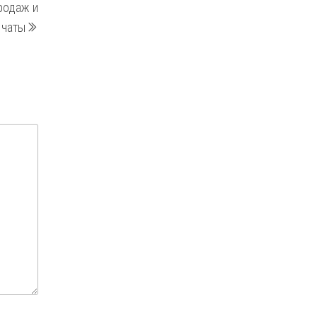
родаж и
запись
 чаты