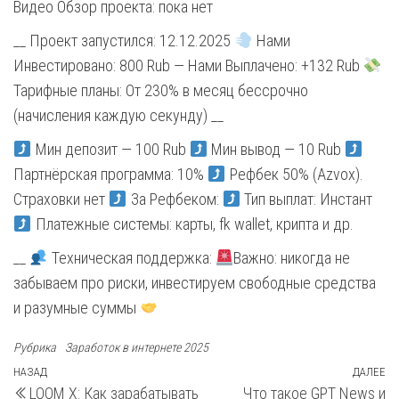
Видео Обзор проекта: пока нет
__ Проект запустился: 12.12.2025
Нами
Инвестировано: 800 Rub — Нами Выплачено: +132 Rub
Тарифные планы: От 230% в месяц бессрочно
(начисления каждую секунду) __
Мин депозит — 100 Rub
Мин вывод — 10 Rub
Партнёрская программа: 10%
Рефбек 50% (Azvox).
Страховки нет
За Рефбеком:
Тип выплат: Инстант
Платежные системы: карты, fk wallet, крипта и др.
__
Техническая поддержка:
Важно: никогда не
забываем про риски, инвестируем свободные средства
и разумные суммы
Рубрика
Заработок в интернете 2025
Навигация
Предыдущая
НАЗАД
ДАЛЕЕ
С
LOOM X: Как зарабатывать
Что такое GPT News и