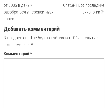
запись
з
по
от 300$ в день и
ChatGPT Bot: последние
записям
разобраться в перспективах
технологии
проекта
Добавить комментарий
Ваш адрес email не будет опубликован.
Обязательные
поля помечены
*
Комментарий
*