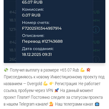
Получил выплату в размере +65.07 Rub
Присоединяюсь к новому Инвестиционному проекту под
названием — Overgold
Регистрация: Не работает
ссылка, пробуем через VPN
На данный момент
проект Платит! Постоянно следите за статусом проекта
в нашем Telegram канале!
Наш телеграмм канал: