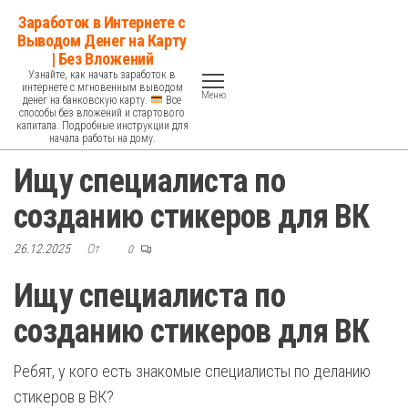
Перейти
Заработок в Интернете с
к
Выводом Денег на Карту
| Без Вложений
содержимому
Узнайте, как начать заработок в
интернете с мгновенным выводом
Меню
денег на банковскую карту.
Все
способы без вложений и стартового
капитала. Подробные инструкции для
начала работы на дому.
Ищу специалиста по
созданию стикеров для ВК
26.12.2025
От
0
Ищу специалиста по
созданию стикеров для ВК
Ребят, у кого есть знакомые специалисты по деланию
стикеров в ВК?