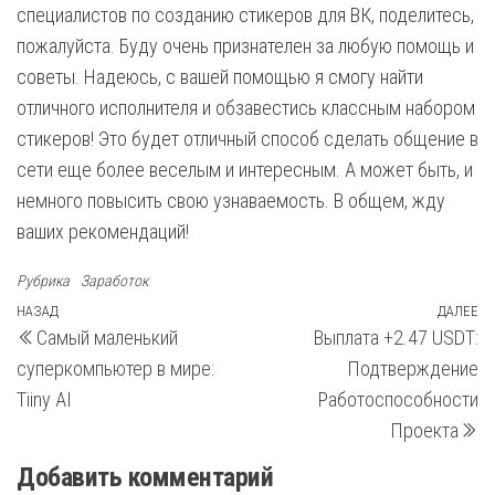
специалистов по созданию стикеров для ВК, поделитесь,
пожалуйста. Буду очень признателен за любую помощь и
советы. Надеюсь, с вашей помощью я смогу найти
отличного исполнителя и обзавестись классным набором
стикеров! Это будет отличный способ сделать общение в
сети еще более веселым и интересным. А может быть, и
немного повысить свою узнаваемость. В общем, жду
ваших рекомендаций!
Рубрика
Заработок
Навигация
Предыдущая
НАЗАД
ДАЛЕЕ
С
Самый маленький
Выплата +2.47 USDT:
запись
з
по
суперкомпьютер в мире:
Подтверждение
записям
Tiiny AI
Работоспособности
Проекта
Добавить комментарий