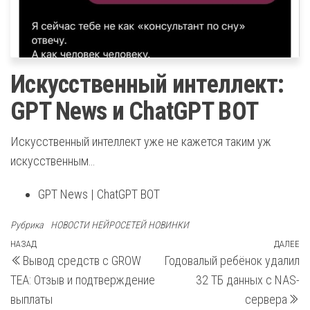
Искусственный интеллект:
GPT News и ChatGPT BOT
Искусственный интеллект уже не кажется таким уж
искусственным…
GPT News | ChatGPT BOT
Рубрика
НОВОСТИ НЕЙРОСЕТЕЙ НОВИНКИ
Навигация
Предыдущая
НАЗАД
ДАЛЕЕ
С
Вывод средств с GROW
Годовалый ребёнок удалил
запись
з
по
TEA: Отзыв и подтверждение
32 ТБ данных с NAS-
записям
выплаты
сервера