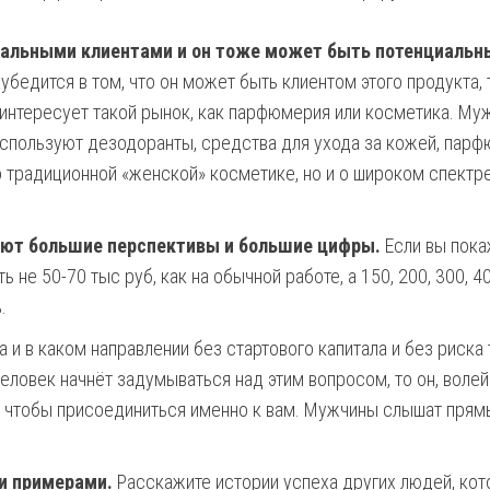
альными клиентами и он тоже может быть потенциаль
убедится в том, что он может быть клиентом этого продукта, 
аинтересует такой рынок, как парфюмерия или косметика. Му
используют дезодоранты, средства для ухода за кожей, парф
 о традиционной «женской» косметике, но и о широком спектр
ют большие перспективы и большие цифры.
Если вы пока
 не 50-70 тыс руб, как на обычной работе, а 150, 200, 300, 4
.
а и в каком направлении без стартового капитала и без риска
ловек начнёт задумываться над этим вопросом, то он, волей
, чтобы присоединиться именно к вам. Мужчины слышат прям
и примерами.
Расскажите истории успеха других людей, ко