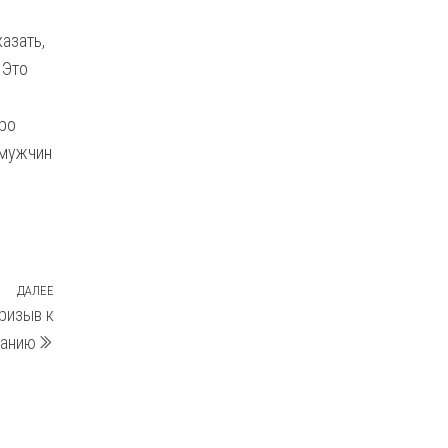
азать,
 Это
про
 мужчин
ДАЛЕЕ
Следующая
ризыв к
запись
ванию