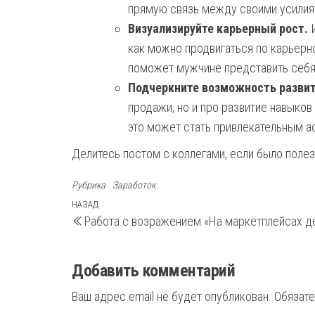
прямую связь между своими усилия
Визуализируйте карьерный рост.
И
как можно продвигаться по карьерно
поможет мужчине представить себя 
Подчеркните возможность развит
продажи, но и про развитие навыков
это может стать привлекательным а
Делитесь постом с коллегами, если было поле
Рубрика
Заработок
Навигация
Предыдущая
НАЗАД
Работа с возражением «На маркетплейсах д
запись
по
записям
Добавить комментарий
Ваш адрес email не будет опубликован.
Обязат