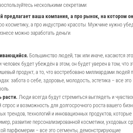
 воспользуйтесь несколькими секретами:
й предлагает ваша компания, а про рынок, на котором о
ро косметику, а про индустрию красоты. Мужчине нужно убе
бизнесе можно заработать деньги.
вивающийся.
Большинство людей, так или иначе, касаются эт
 человек будет убеждён в этом, он будет уверен в том, что э
нишевый продукт, а то, что востребовано миллиардами людей 
дах: забота о себе, здоровье, молодость, эстетика – все это
роль.
 расти.
Люди всегда будут стремиться выглядеть и чувство
й спрос и возможность для долгосрочного роста вашего бизн
х трендов, технологий и инновационных продуктов, которые
имер, развитие персонализированной косметики, уходовых с
кой парфюмерии – все это сегменты, демонстрирующие