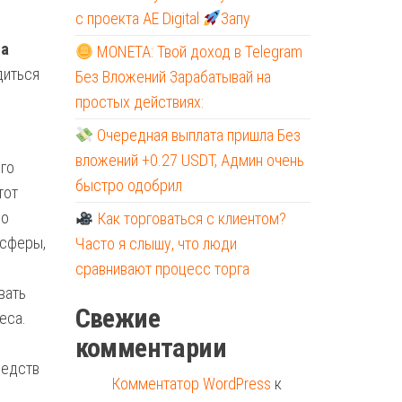
с проекта AE Digital
Запу
на
MONETA: Твой доход в Telegram
диться
Без Вложений Зарабатывай на
простых действиях:
Очередная выплата пришла Без
вложений +0.27 USDT, Админ очень
ого
быстро одобрил
тот
по
Как торговаться с клиентом?
 сферы,
Часто я слышу, что люди
сравнивают процесс торга
вать
Свежие
еса.
комментарии
редств
Комментатор WordPress
к