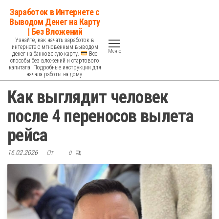
Перейти
Заработок в Интернете с
к
Выводом Денег на Карту
| Без Вложений
содержимому
Узнайте, как начать заработок в
интернете с мгновенным выводом
Меню
денег на банковскую карту.
Все
способы без вложений и стартового
капитала. Подробные инструкции для
начала работы на дому.
Как выглядит человек
после 4 переносов вылета
рейса
16.02.2026
От
0