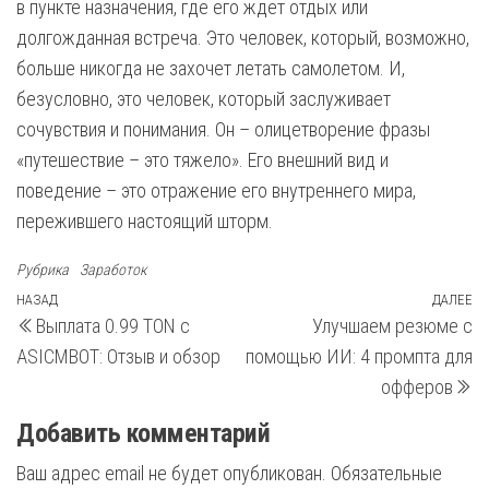
в пункте назначения, где его ждет отдых или
долгожданная встреча. Это человек, который, возможно,
больше никогда не захочет летать самолетом. И,
безусловно, это человек, который заслуживает
сочувствия и понимания. Он – олицетворение фразы
«путешествие – это тяжело». Его внешний вид и
поведение – это отражение его внутреннего мира,
пережившего настоящий шторм.
Рубрика
Заработок
Навигация
Предыдущая
НАЗАД
ДАЛЕЕ
С
Выплата 0.99 TON с
Улучшаем резюме с
запись
з
по
ASICMBOT: Отзыв и обзор
помощью ИИ: 4 промпта для
записям
офферов
Добавить комментарий
Ваш адрес email не будет опубликован.
Обязательные