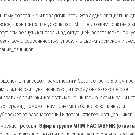
ннему состоянию и продуктивности. Это аудио специально дл
аются, а концентрация ускользает. Мы предложим практическ
гут вам вернуть контроль над ситуацией, восстановить фокус
равляться с рассеянностью, управлять своим временем и энер
вация_санников
»
ющейся финансовой грамотности и безопасности. В этом пос
миды, как они функционируют, и почему они являются столь
навать их признаки, избегать мошеннических схем и защищат
ых пирамид поможет вам принимать более взвешенные и
убережет от разочарований и потерь. #полезность_санников
 месяца проходит
Эфир в группе МЛМ НАСТАВНИК (ответы
получить прямые ответы на волнующие вас вопросы от экспер