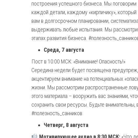
построения успешного бизнеса. Мы поговорим 
каждой детали, каждому «кирпичику», которы
вам в долгосрочном планировании, систематиз
выдерживать любые испытания. Мы рассмотрим
этапах развития бизнеса. #полезность_саннико
Среда, 7 августа
Пост в 10:00 МСК: «Внимание! Опасность!»
Середина недели будет посвящена предупрежд
акцентируем внимание на потенциальных «опасно
жизни. Мы рассмотрим распространенные лову
этого материала – вооружить вас знаниями, чт
сохранить свои ресурсы. Будьте внимательны, 
#полезность_санников
Четверг, 8 августа
Мотивирующее аудио в 8:30 МСК:
«Что де