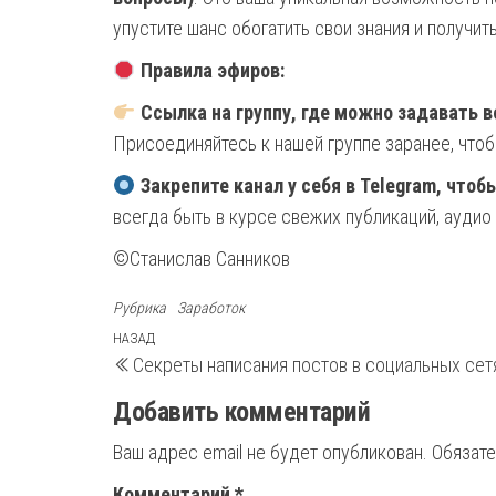
упустите шанс обогатить свои знания и получи
Правила эфиров:
Ссылка на группу, где можно задавать в
Присоединяйтесь к нашей группе заранее, чтоб
Закрепите канал у себя в Telegram, чтоб
всегда быть в курсе свежих публикаций, аудио
©️Станислав Санников
Рубрика
Заработок
Навигация
Предыдущая
НАЗАД
Секреты написания постов в социальных сет
запись
по
Добавить комментарий
записям
Ваш адрес email не будет опубликован.
Обязат
Комментарий
*