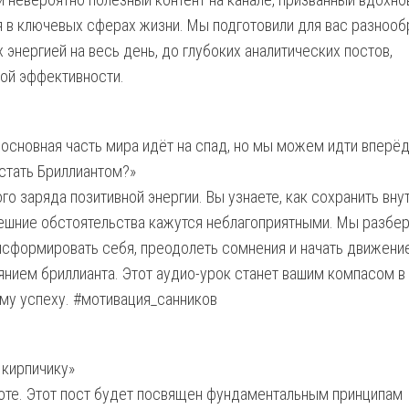
ия в ключевых сферах жизни. Мы подготовили для вас разноо
нергией на весь день, до глубоких аналитических постов,
ой эффективности.
основная часть мира идёт на спад, но мы можем идти вперёд
стать Бриллиантом?»
о заряда позитивной энергии. Вы узнаете, как сохранить вну
нешние обстоятельства кажутся неблагоприятными. Мы разбе
нсформировать себя, преодолеть сомнения и начать движени
нием бриллианта. Этот аудио-урок станет вашим компасом в
му успеху. #мотивация_санников
 кирпичику»
оте. Этот пост будет посвящен фундаментальным принципам