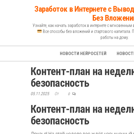
Перейти
Заработок в Интернете с Вывод
к
Без Вложени
содержимому
Узнайте, как начать заработок в интернете с мгновенным 
Все способы без вложений и стартового капитала. 
работы на дому.
НОВОСТИ НЕЙРОСЕТЕЙ
НОВОСТ
Контент-план на неделю
безопасность
05.11.2025
От
0
Контент-план на неделю
безопасность
Друзья! На этой неделе вас ждёт насыщенный и