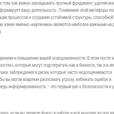
о том, как важно закладывать прочный фундамент, уделяя вн
й формирует вашу деятельность. Понимание этой метафоры п
ации процессов и создании устойчивой структуры, способной
, какие именно «кирпичики» являются наиболее важными на 
в
ениям и повышению вашей осведомленности. В этом посте 
стях», которые могут подстерегать как в бизнесе, так и в л
шки, заблуждения и риски, которые часто недооцениваются.
обы вы могли вовремя распознать угрозу, избежать ошибок и
ведь информированность – это первый шаг к безопасности и 
лать, если вы теряете фокус в работе и всё выходит из под в