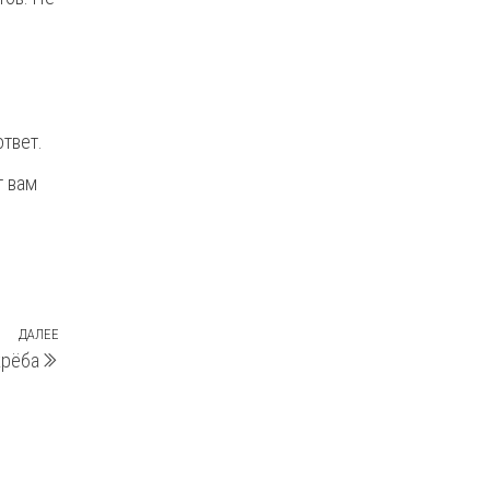
ответ.
т вам
ДАЛЕЕ
Следующая
крёба
запись