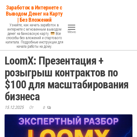
Перейти
Заработок в Интернете с
к
Выводом Денег на Карту
| Без Вложений
содержимому
Узнайте, как начать заработок в
интернете с мгновенным выводом
Меню
денег на банковскую карту.
Все
способы без вложений и стартового
капитала. Подробные инструкции для
начала работы на дому.
LoomX: Презентация +
розыгрыш контрактов по
$100 для масштабирования
бизнеса
15.12.2025
От
0