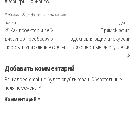
#Розыгрыш #Бизнес
Рубрика
Заработок с вложениями
Навигация
Предыдущая
НАЗАД
ДАЛЕЕ
С
Как проектор и веб-
Прямой эфир:
запись
з
по
дизайнер преобразуют
вдохновляющие дискуссии
записям
шортсы в уникальные стены
и экспертные выступления
Добавить комментарий
Ваш адрес email не будет опубликован.
Обязательные
поля помечены
*
Комментарий
*