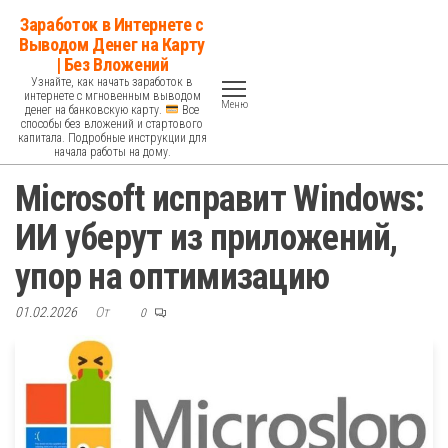
Перейти
Заработок в Интернете с
к
Выводом Денег на Карту
| Без Вложений
содержимому
Узнайте, как начать заработок в
интернете с мгновенным выводом
Меню
денег на банковскую карту.
Все
способы без вложений и стартового
капитала. Подробные инструкции для
начала работы на дому.
Microsoft исправит Windows:
ИИ уберут из приложений,
упор на оптимизацию
01.02.2026
От
0