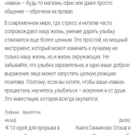
«лавка» – будь то магазин, офис или даже просто
общение – обречена на провал.
В современном мире, где стресс и негатив часто
сопровождают нашу жизнь, умение дарить улыбку
становится еще более ценным. Это простой, но мощный
инструмент, который может изменить к лучшему не
только нашу жизнь, но и жизнь окружающих. Не
забывайте, что улыбка заразительна, и одно ваше доброе
выражение лица может запустить цепную реакцию
позитива. Поэтому, если вы хотите, чтобы ваша «лавка»
процветала, научитесь улыбаться – искренне и от души.
Это инвестиция, которая всегда окупается.
Рубрика
Заработок
Навигация
Предыдущая
НАЗАД
ДАЛЕЕ
С
10 идей для прорыва в
Книга Санникова: Отзыв и
запись
з
по