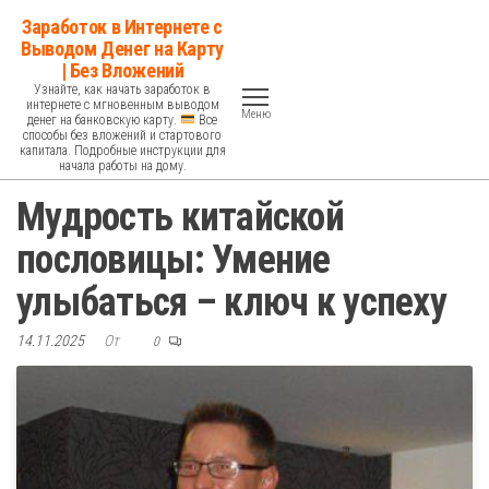
Перейти
Заработок в Интернете с
к
Выводом Денег на Карту
| Без Вложений
содержимому
Узнайте, как начать заработок в
интернете с мгновенным выводом
Меню
денег на банковскую карту.
Все
способы без вложений и стартового
капитала. Подробные инструкции для
начала работы на дому.
Мудрость китайской
пословицы: Умение
улыбаться – ключ к успеху
14.11.2025
От
0