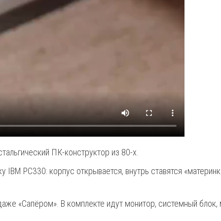
стальгический ПК-конструктор из 80-х.
у IBM PC330: корпус открывается, внутрь ставятся «материнк
даже «Сапёром». В комплекте идут монитор, системный блок,