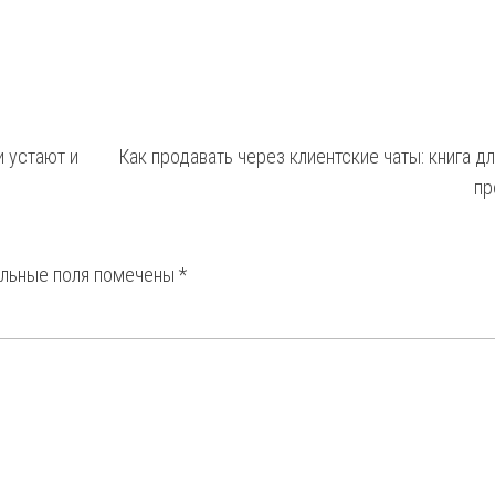
 устают и
Как продавать через клиентские чаты: книга д
пр
ельные поля помечены
*