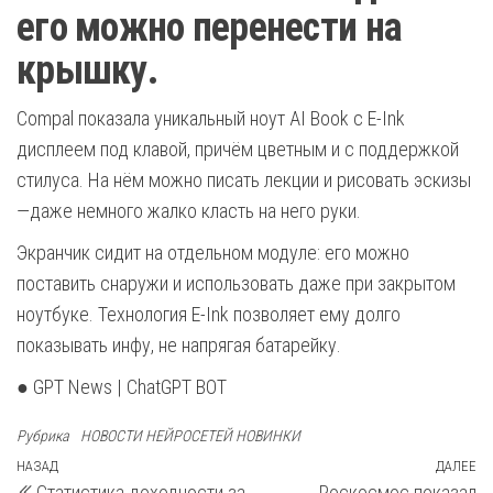
его можно перенести на
крышку.
Compal показала уникальный ноут AI Book с E-Ink
дисплеем под клавой, причём цветным и с поддержкой
стилуса. На нём можно писать лекции и рисовать эскизы
—даже немного жалко класть на него руки.
Экранчик сидит на отдельном модуле: его можно
поставить снаружи и использовать даже при закрытом
ноутбуке. Технология E-Ink позволяет ему долго
показывать инфу, не напрягая батарейку.
● GPT News | ChatGPT BOT
Рубрика
НОВОСТИ НЕЙРОСЕТЕЙ НОВИНКИ
Навигация
Предыдущая
НАЗАД
ДАЛЕЕ
С
Статистика доходности за
Роскосмос показал