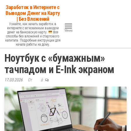
Перейти
Заработок в Интернете с
к
Выводом Денег на Карту
| Без Вложений
содержимому
Узнайте, как начать заработок в
интернете с мгновенным выводом
Меню
денег на банковскую карту.
Все
способы без вложений и стартового
капитала. Подробные инструкции для
начала работы на дому.
Ноутбук с «бумажным»
тачпадом и E-Ink экраном
17.03.2026
От
0