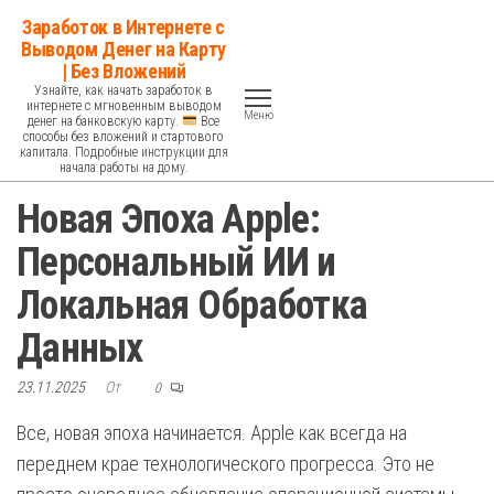
Перейти
Заработок в Интернете с
к
Выводом Денег на Карту
| Без Вложений
содержимому
Узнайте, как начать заработок в
интернете с мгновенным выводом
Меню
денег на банковскую карту.
Все
способы без вложений и стартового
капитала. Подробные инструкции для
начала работы на дому.
Новая Эпоха Apple:
Персональный ИИ и
Локальная Обработка
Данных
23.11.2025
От
0
Все, новая эпоха начинается. Apple как всегда на
переднем крае технологического прогресса. Это не