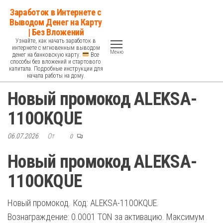
Перейти
Заработок в Интернете с
к
Выводом Денег на Карту
| Без Вложений
содержимому
Узнайте, как начать заработок в
интернете с мгновенным выводом
Меню
денег на банковскую карту.
Все
способы без вложений и стартового
капитала. Подробные инструкции для
начала работы на дому.
Новый промокод ALEKSA-
110OKQUE
06.07.2026
От
0
Новый промокод ALEKSA-
110OKQUE
Новый промокод. Код: ALEKSA-110OKQUE.
Вознаграждение: 0.0001 TON за активацию. Максимум