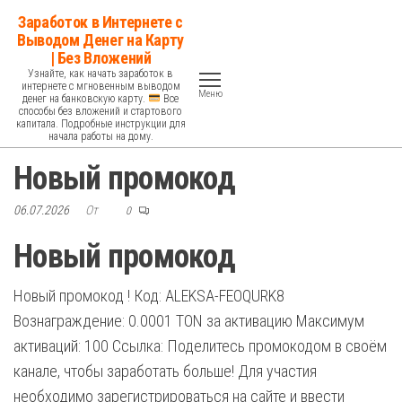
Перейти
Заработок в Интернете с
к
Выводом Денег на Карту
| Без Вложений
содержимому
Узнайте, как начать заработок в
интернете с мгновенным выводом
Меню
денег на банковскую карту.
Все
способы без вложений и стартового
капитала. Подробные инструкции для
начала работы на дому.
Новый промокод
06.07.2026
От
0
Новый промокод
Новый промокод ! Код: ALEKSA-FEOQURK8
Вознаграждение: 0.0001 TON за активацию Максимум
активаций: 100 Ссылка: Поделитесь промокодом в своём
канале, чтобы заработать больше! Для участия
необходимо зарегистрироваться на сайте и ввести