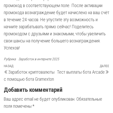
промокод в соответствующем поле. После активации
промокода вознаграждение будет начислено на ваш счёт
в течение 24 часов. Не упустите эту возможность и
начните зарабатывать прямо сейчас! Поделитесь
промокодом с друзьями и знакомыми, чтобы увеличить
свои шансы на получение большего вознаграждения.
Успехов!
Рубрика
Заработок в интернете 2025
Навигация
Предыдущая
НАЗАД
ДАЛЕЕ
С
Заработок криптовалюты
Тест выплаты бота Arcade
запись
з
по
с помощью бота Gramexton
записям
Добавить комментарий
Ваш адрес email не будет опубликован.
Обязательные
поля помечены
*