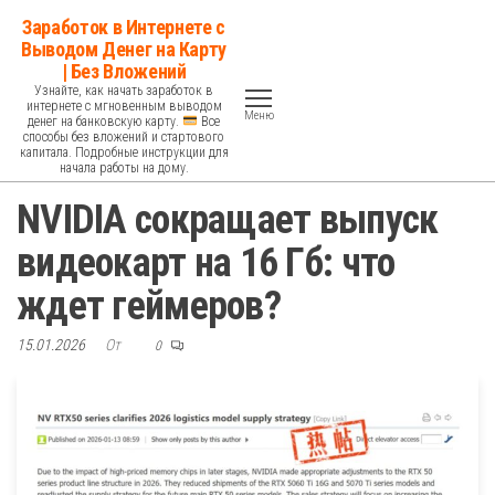
Перейти
Заработок в Интернете с
к
Выводом Денег на Карту
| Без Вложений
содержимому
Узнайте, как начать заработок в
интернете с мгновенным выводом
Меню
денег на банковскую карту.
Все
способы без вложений и стартового
капитала. Подробные инструкции для
начала работы на дому.
NVIDIA сокращает выпуск
видеокарт на 16 Гб: что
ждет геймеров?
15.01.2026
От
0