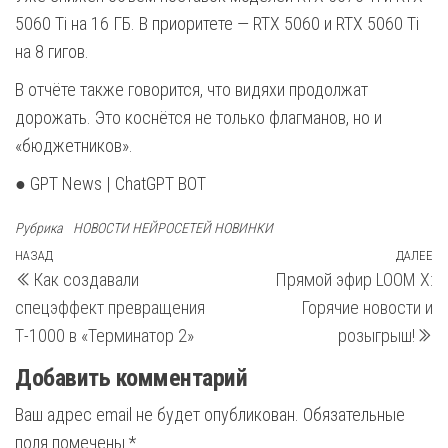
5060 Ti на 16 ГБ. В приоритете — RTX 5060 и RTX 5060 Ti
на 8 гигов.
В отчёте также говорится, что видяхи продолжат
дорожать. Это коснётся не только флагманов, но и
«бюджетников».
● GPT News | ChatGPT BOT
Рубрика
НОВОСТИ НЕЙРОСЕТЕЙ НОВИНКИ
Навигация
Предыдущая
НАЗАД
ДАЛЕЕ
С
Как создавали
Прямой эфир LOOM X:
запись
з
по
спецэффект превращения
Горячие новости и
записям
Т-1000 в «Терминатор 2»
розыгрыш!
Добавить комментарий
Ваш адрес email не будет опубликован.
Обязательные
поля помечены
*