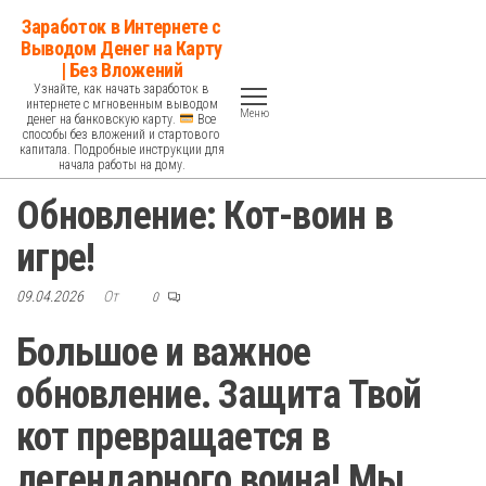
Перейти
Заработок в Интернете с
к
Выводом Денег на Карту
| Без Вложений
содержимому
Узнайте, как начать заработок в
интернете с мгновенным выводом
Меню
денег на банковскую карту.
Все
способы без вложений и стартового
капитала. Подробные инструкции для
начала работы на дому.
Обновление: Кот-воин в
игре!
09.04.2026
От
0
Большое и важное
обновление. Защита Твой
кот превращается в
легендарного воина! Мы