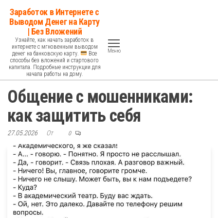
Перейти
Заработок в Интернете с
к
Выводом Денег на Карту
| Без Вложений
содержимому
Узнайте, как начать заработок в
интернете с мгновенным выводом
Меню
денег на банковскую карту.
Все
способы без вложений и стартового
капитала. Подробные инструкции для
начала работы на дому.
Общение с мошенниками:
как защитить себя
27.05.2026
От
0