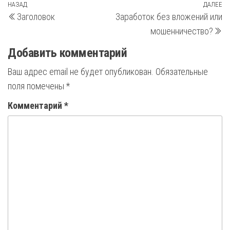
Навигация
Предыдущая
НАЗАД
ДАЛЕЕ
С
Заголовок
Заработок без вложений или
запись
з
по
мошенничество?
записям
Добавить комментарий
Ваш адрес email не будет опубликован.
Обязательные
поля помечены
*
Комментарий
*