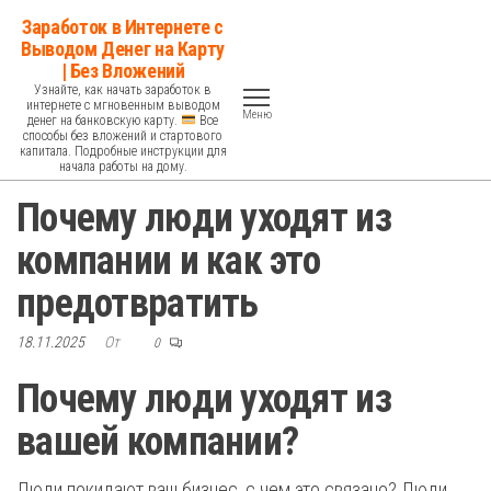
Перейти
Заработок в Интернете с
к
Выводом Денег на Карту
| Без Вложений
содержимому
Узнайте, как начать заработок в
интернете с мгновенным выводом
Меню
денег на банковскую карту.
Все
способы без вложений и стартового
капитала. Подробные инструкции для
начала работы на дому.
Почему люди уходят из
компании и как это
предотвратить
18.11.2025
От
0
Почему люди уходят из
вашей компании?
Люди покидают ваш бизнес, с чем это связано? Люди