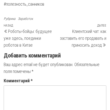
#полезность_санников
Рубрика
Заработок
Навигация
Предыдущая
НАЗАД
ДАЛЕЕ
С
Роботы-бойцы: будущее
Клиентский чат: как
запись
з
по
уже здесь, поединки
заставить его продавать и
записям
роботов в Китае
приносить доход
Добавить комментарий
Ваш адрес email не будет опубликован.
Обязательные
поля помечены
*
Комментарий
*