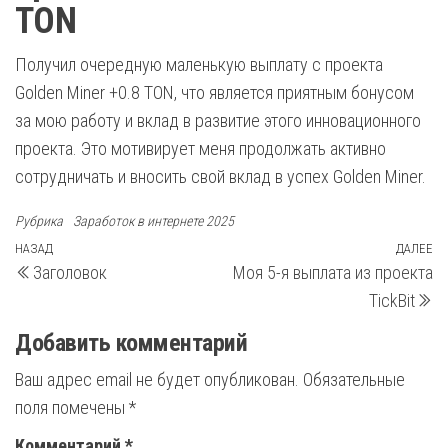
TON
Получил очередную маленькую выплату с проекта
Golden Miner +0.8 TON, что является приятным бонусом
за мою работу и вклад в развитие этого инновационного
проекта. Это мотивирует меня продолжать активно
сотрудничать и вносить свой вклад в успех Golden Miner.
Рубрика
Заработок в интернете 2025
Навигация
Предыдущая
НАЗАД
ДАЛЕЕ
С
Заголовок
Моя 5-я выплата из проекта
запись
з
по
TickBit
записям
Добавить комментарий
Ваш адрес email не будет опубликован.
Обязательные
поля помечены
*
Комментарий
*