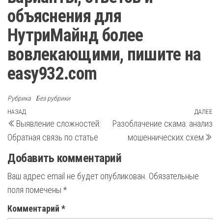
объяснения для
НутриМайнд более
вовлекающими, пишите на
easy932.com
Рубрика
Без рубрики
Навигация
Предыдущая
НАЗАД
ДАЛЕЕ
С
Выявление сложностей:
Разоблачение скама: анализ
запись
з
по
Обратная связь по статье
мошеннических схем
записям
Добавить комментарий
Ваш адрес email не будет опубликован.
Обязательные
поля помечены
*
Комментарий
*