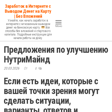
Перейти
Заработок в Интернете с
к
Выводом Денег на Карту
| Без Вложений
содержимому
Узнайте, как начать заработок в
интернете с мгновенным выводом
Меню
денег на банковскую карту.
Все
способы без вложений и стартового
капитала. Подробные инструкции для
начала работы на дому.
Предложения по улучшению
НутриМайнд
20.03.2026
От
0
Если есть идеи, которые с
вашей точки зрения могут
сделать ситуации,
варианты, ответов и