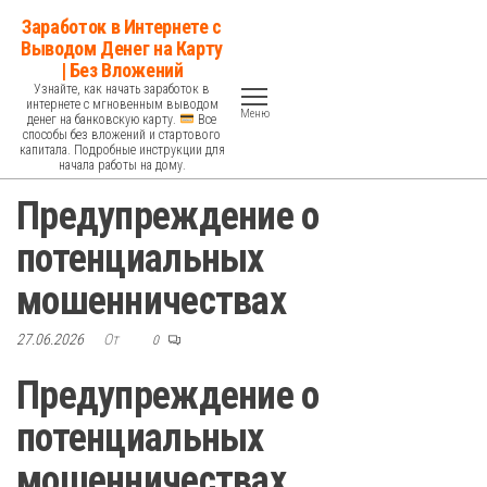
Перейти
Заработок в Интернете с
к
Выводом Денег на Карту
| Без Вложений
содержимому
Узнайте, как начать заработок в
интернете с мгновенным выводом
Меню
денег на банковскую карту.
Все
способы без вложений и стартового
капитала. Подробные инструкции для
начала работы на дому.
Предупреждение о
потенциальных
мошенничествах
27.06.2026
От
0
Предупреждение о
потенциальных
мошенничествах