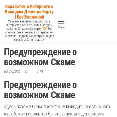
Перейти
Заработок в Интернете с
к
Выводом Денег на Карту
| Без Вложений
содержимому
Узнайте, как начать заработок в
интернете с мгновенным выводом
Меню
денег на банковскую карту.
Все
способы без вложений и стартового
капитала. Подробные инструкции для
начала работы на дому.
Предупреждение о
возможном Скаме
03.07.2026
От
0
Предупреждение о
возможном Скаме
Здесь похоже Скам, проект мне выводит, но есть много
жалоб, мне писали, что банят аккаунты с депозитами: