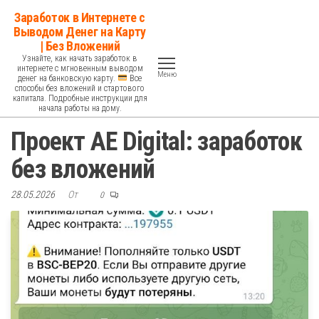
Перейти
Заработок в Интернете с
к
Выводом Денег на Карту
| Без Вложений
содержимому
Узнайте, как начать заработок в
интернете с мгновенным выводом
Меню
денег на банковскую карту.
Все
способы без вложений и стартового
капитала. Подробные инструкции для
начала работы на дому.
Проект AE Digital: заработок
без вложений
28.05.2026
От
0