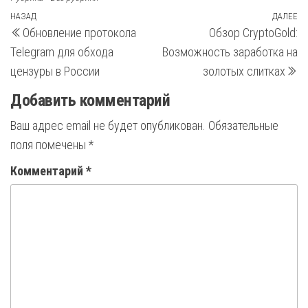
Навигация
Предыдущая
НАЗАД
ДАЛЕЕ
С
Обновление протокола
Обзор CryptoGold:
запись
з
по
Telegram для обхода
Возможность заработка на
записям
цензуры в России
золотых слитках
Добавить комментарий
Ваш адрес email не будет опубликован.
Обязательные
поля помечены
*
Комментарий
*