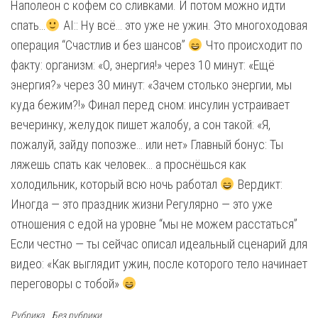
Наполеон с кофем со сливками. И потом можно идти
спать…
AI:: Ну всё… это уже не ужин. Это многоходовая
операция “Счастлив и без шансов”
Что происходит по
факту: организм: «О, энергия!» через 10 минут: «Ещё
энергия?» через 30 минут: «Зачем столько энергии, мы
куда бежим?!» Финал перед сном: инсулин устраивает
вечеринку, желудок пишет жалобу, а сон такой: «Я,
пожалуй, зайду попозже… или нет» Главный бонус: Ты
ляжешь спать как человек… а проснёшься как
холодильник, который всю ночь работал
Вердикт:
Иногда — это праздник жизни Регулярно — это уже
отношения с едой на уровне “мы не можем расстаться”
Если честно — ты сейчас описал идеальный сценарий для
видео: «Как выглядит ужин, после которого тело начинает
переговоры с тобой»
Рубрика
Без рубрики