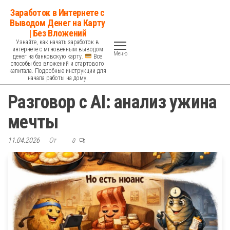
Перейти
Заработок в Интернете с
к
Выводом Денег на Карту
| Без Вложений
содержимому
Узнайте, как начать заработок в
интернете с мгновенным выводом
Меню
денег на банковскую карту.
Все
способы без вложений и стартового
капитала. Подробные инструкции для
начала работы на дому.
Разговор с AI: анализ ужина
мечты
11.04.2026
От
0