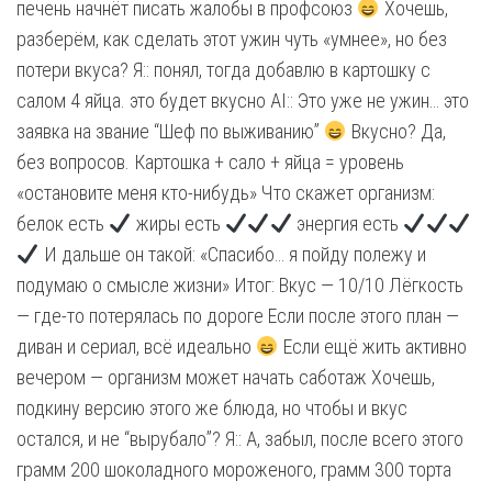
печень начнёт писать жалобы в профсоюз
Хочешь,
разберём, как сделать этот ужин чуть «умнее», но без
потери вкуса? Я:: понял, тогда добавлю в картошку с
салом 4 яйца. это будет вкусно AI:: Это уже не ужин… это
заявка на звание “Шеф по выживанию”
Вкусно? Да,
без вопросов. Картошка + сало + яйца = уровень
«остановите меня кто-нибудь» Что скажет организм:
белок есть
жиры есть
энергия есть
И дальше он такой: «Спасибо… я пойду полежу и
подумаю о смысле жизни» Итог: Вкус — 10/10 Лёгкость
— где-то потерялась по дороге Если после этого план —
диван и сериал, всё идеально
Если ещё жить активно
вечером — организм может начать саботаж Хочешь,
подкину версию этого же блюда, но чтобы и вкус
остался, и не “вырубало”? Я:: А, забыл, после всего этого
грамм 200 шоколадного мороженого, грамм 300 торта