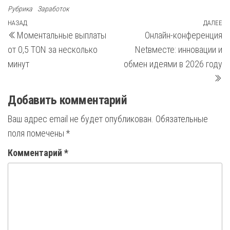
Рубрика
Заработок
Навигация
Предыдущая
НАЗАД
ДАЛЕЕ
С
Моментальные выплаты
Онлайн-конференция
запись
з
по
от 0,5 TON за несколько
Netвместе: инновации и
записям
минут
обмен идеями в 2026 году
Добавить комментарий
Ваш адрес email не будет опубликован.
Обязательные
поля помечены
*
Комментарий
*