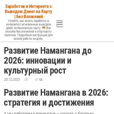
Перейти
Заработок в Интернете с
к
Выводом Денег на Карту
| Без Вложений
содержимому
Узнайте, как начать заработок в
интернете с мгновенным выводом
Меню
денег на банковскую карту.
Все
способы без вложений и стартового
капитала. Подробные инструкции для
начала работы на дому.
Развитие Намангана до
2026: инновации и
культурный рост
20.12.2025
От
0
Развитие Намангана в 2026:
стратегия и достижения
А мы работаем в Намангане — городе с богатым