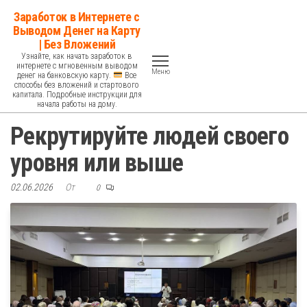
Перейти
Заработок в Интернете с
к
Выводом Денег на Карту
| Без Вложений
содержимому
Узнайте, как начать заработок в
интернете с мгновенным выводом
Меню
денег на банковскую карту.
Все
способы без вложений и стартового
капитала. Подробные инструкции для
начала работы на дому.
Рекрутируйте людей своего
уровня или выше
02.06.2026
От
0