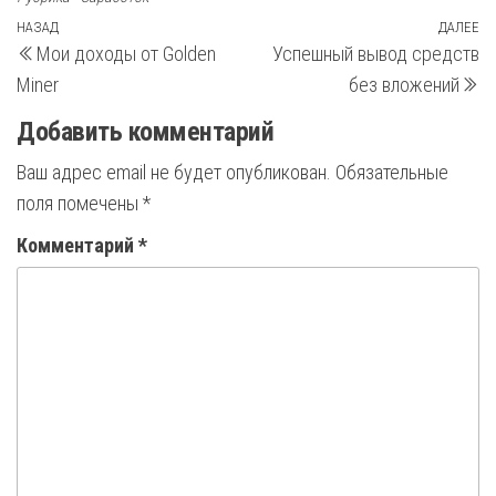
Навигация
Предыдущая
НАЗАД
ДАЛЕЕ
С
Мои доходы от Golden
Успешный вывод средств
запись
з
по
Miner
без вложений
записям
Добавить комментарий
Ваш адрес email не будет опубликован.
Обязательные
поля помечены
*
Комментарий
*