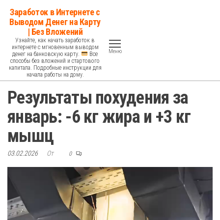
Перейти
Заработок в Интернете с
к
Выводом Денег на Карту
| Без Вложений
содержимому
Узнайте, как начать заработок в
интернете с мгновенным выводом
Меню
денег на банковскую карту.
Все
способы без вложений и стартового
капитала. Подробные инструкции для
начала работы на дому.
Результаты похудения за
январь: -6 кг жира и +3 кг
мышц
03.02.2026
От
0