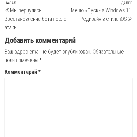
Навигация
Предыдущая
НАЗАД
ДАЛЕЕ
С
Мы вернулись!
Меню «Пуск» в Windows 11:
запись
з
по
Восстановление бота после
Редизайн в стиле iOS
записям
атаки
Добавить комментарий
Ваш адрес email не будет опубликован.
Обязательные
поля помечены
*
Комментарий
*