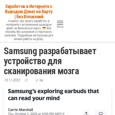
Перейти
Заработок в Интернете с
к
Выводом Денег на Карту
| Без Вложений
содержимому
Узнайте, как начать заработок в
интернете с мгновенным выводом
Меню
денег на банковскую карту.
Все
способы без вложений и стартового
капитала. Подробные инструкции для
начала работы на дому.
Samsung разрабатывает
устройство для
сканирования мозга
13.11.2025
От
0