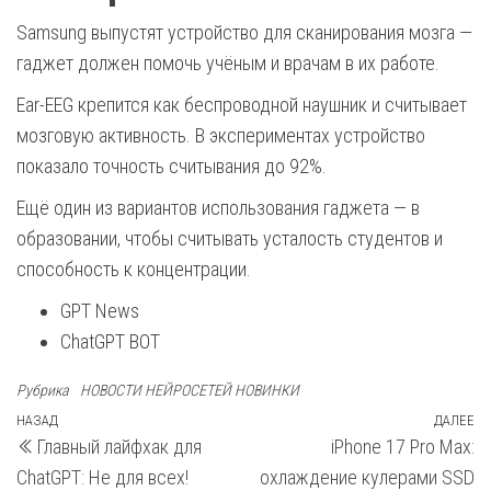
Samsung выпустят устройство для сканирования мозга —
гаджет должен помочь учёным и врачам в их работе.
Ear-EEG крепится как беспроводной наушник и считывает
мозговую активность. В экспериментах устройство
показало точность считывания до 92%.
Ещё один из вариантов использования гаджета — в
образовании, чтобы считывать усталость студентов и
способность к концентрации.
GPT News
ChatGPT BOT
Рубрика
НОВОСТИ НЕЙРОСЕТЕЙ НОВИНКИ
Навигация
Предыдущая
НАЗАД
ДАЛЕЕ
С
Главный лайфхак для
iPhone 17 Pro Max:
запись
з
по
ChatGPT: Не для всех!
охлаждение кулерами SSD