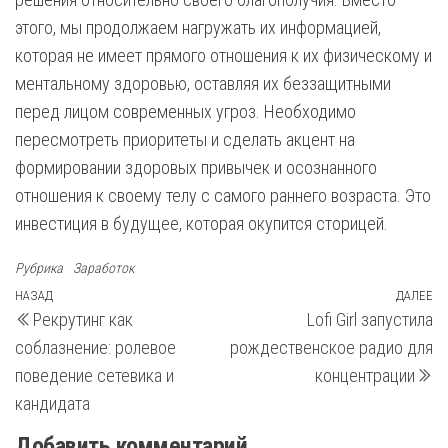
этого, мы продолжаем нагружать их информацией,
которая не имеет прямого отношения к их физическому и
ментальному здоровью, оставляя их беззащитными
перед лицом современных угроз. Необходимо
пересмотреть приоритеты и сделать акцент на
формировании здоровых привычек и осознанного
отношения к своему телу с самого раннего возраста. Это
инвестиция в будущее, которая окупится сторицей.
Рубрика
Заработок
Навигация
Предыдущая
НАЗАД
ДАЛЕЕ
С
Рекрутинг как
Lofi Girl запустила
запись
з
по
соблазнение: ролевое
рождественское радио для
записям
поведение сетевика и
концентрации
кандидата
Добавить комментарий