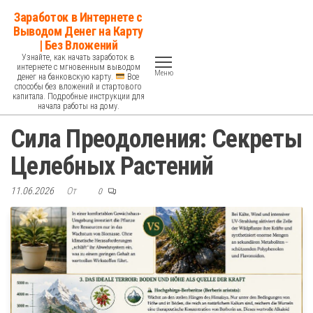
Перейти
Заработок в Интернете с
к
Выводом Денег на Карту
| Без Вложений
содержимому
Узнайте, как начать заработок в
интернете с мгновенным выводом
Меню
денег на банковскую карту.
Все
способы без вложений и стартового
капитала. Подробные инструкции для
начала работы на дому.
Сила Преодоления: Секреты
Целебных Растений
11.06.2026
От
0