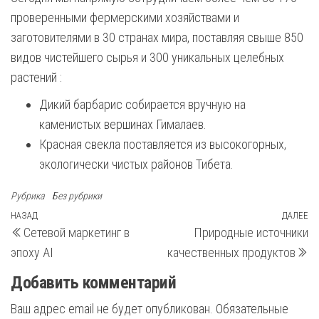
проверенными фермерскими хозяйствами и
заготовителями в 30 странах мира, поставляя свыше 850
видов чистейшего сырья и 300 уникальных целебных
растений :
Дикий барбарис собирается вручную на
каменистых вершинах Гималаев.
Красная свекла поставляется из высокогорных,
экологически чистых районов Тибета.
Рубрика
Без рубрики
Навигация
Предыдущая
НАЗАД
ДАЛЕЕ
С
Сетевой маркетинг в
Природные источники
запись
з
по
эпоху AI
качественных продуктов
записям
Добавить комментарий
Ваш адрес email не будет опубликован.
Обязательные