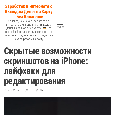
Перейти
Заработок в Интернете с
к
Выводом Денег на Карту
| Без Вложений
содержимому
Узнайте, как начать заработок в
интернете с мгновенным выводом
Меню
денег на банковскую карту.
Все
способы без вложений и стартового
капитала. Подробные инструкции для
начала работы на дому.
Скрытые возможности
скриншотов на iPhone:
лайфхаки для
редактирования
11.02.2026
От
0