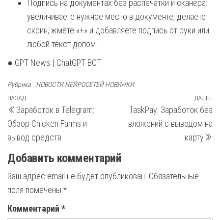
Подпись на документах без распечатки и сканера:
увеличиваете нужное место в документе, делаете
скрин, жмёте «+» и добавляете подпись от руки или
любой текст допом.
● GPT News | ChatGPT BOT
Рубрика
НОВОСТИ НЕЙРОСЕТЕЙ НОВИНКИ
Навигация
Предыдущая
НАЗАД
ДАЛЕЕ
С
Заработок в Telegram:
TaskPay: Заработок без
запись
з
по
Обзор Chicken Farms и
вложений с выводом на
записям
вывод средств
карту
Добавить комментарий
Ваш адрес email не будет опубликован.
Обязательные
поля помечены
*
Комментарий
*