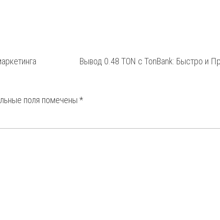
маркетинга
Вывод 0.48 TON с TonBank: Быстро и П
ельные поля помечены
*